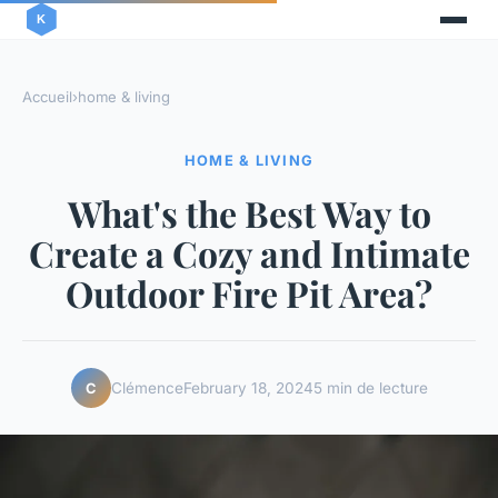
Accueil
›
home & living
HOME & LIVING
What's the Best Way to
Create a Cozy and Intimate
Outdoor Fire Pit Area?
Clémence
February 18, 2024
5 min de lecture
C